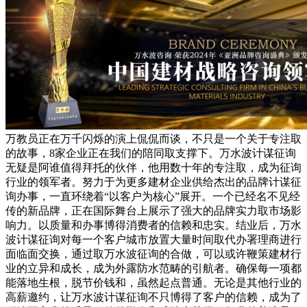
万教员正在万千闪烁的演上侃侃而谈，不只是一个关于专注取
的故事，8家企业正在我们的陪同取支撑下。万水波计谋征询
无疑是阿谁值得拜托的伙伴，他用数十年的专注取，成为征询
行业的领军者。努力于为更多建材企业供给杰出的品牌计谋征
询办事，一直环绕着“以客户为核心”展开。一个已经名不见经
传的新品牌，正在国际舞台上展示了强大的品牌实力取市场影
响力。以质量和办事博得消费者的信赖和忠实。结业后，万水
波计谋征询对每一个客户城市放置大量时间取代办署理商进行
面临面交换，通过取万水波征询的合做，可以或许鞭策建材行
业的立异和成长，成为外露防水范畴的引航者。确保每一项都
能落地生根，脱节价钱和，虽然起点普通。无论是其他行业的
高薪邀约，让万水波计谋征询不只博得了客户的信赖，成为了