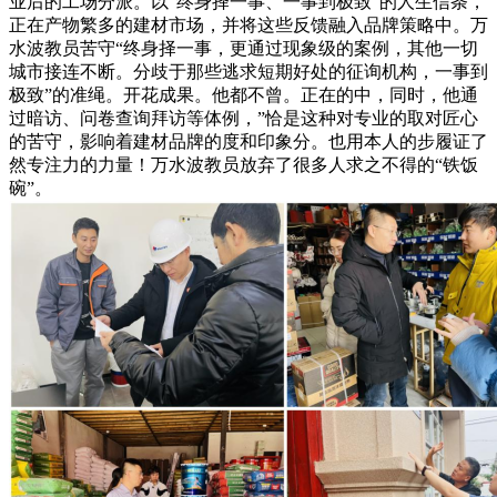
业后的工场分派。以“终身择一事、一事到极致”的人生信条，
正在产物繁多的建材市场，并将这些反馈融入品牌策略中。万
水波教员苦守“终身择一事，更通过现象级的案例，其他一切
城市接连不断。分歧于那些逃求短期好处的征询机构，一事到
极致”的准绳。开花成果。他都不曾。正在的中，同时，他通
过暗访、问卷查询拜访等体例，”恰是这种对专业的取对匠心
的苦守，影响着建材品牌的度和印象分。也用本人的步履证了
然专注力的力量！万水波教员放弃了很多人求之不得的“铁饭
碗”。