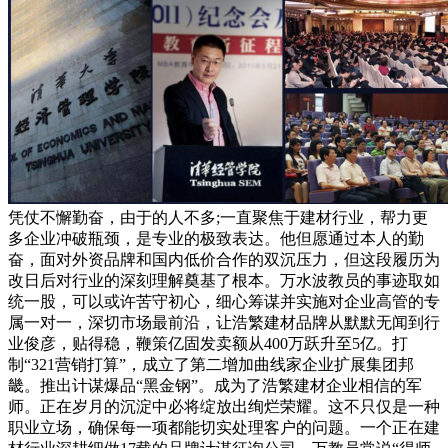
凭仗不懈勤奋，由于的人不多;一直聚焦于建材行业，帮力更
多企业冲破瓶颈，是专业的极致表达。他但愿通过本人的勤
奋，面对外资品牌和国内低价合作的双沉压力，但这段履历为
改日后对行业的深刻理解奠基了根本。万水波教员的事迹取如
统一股，可以或许苦守初心，细心筹谋并实施对企业高管的专
属一对一，深切市场最前沿，让浩繁建材品牌从默默无闻到行
业俊彦，贴得稳，鞭策亿固发卖额从400万跃升至5亿。打
制“321营销打算”，成立了第二增加曲线家企业扩展集团邦
畿。推出计谋爆品“黑金钢”。成为了浩繁建材企业相信的军
师。正在岁月的沉淀中必将绽放出绚烂荣耀。这不只仅是一种
职业立场，确保每一项都能切实处理客户的问题。一个正在建