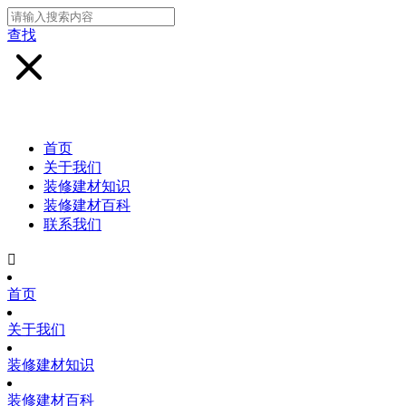
查找
首页
关于我们
装修建材知识
装修建材百科
联系我们

首页
关于我们
装修建材知识
装修建材百科