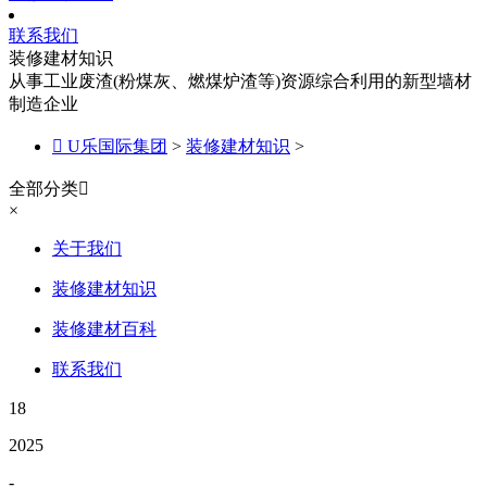
联系我们
装修建材知识
从事工业废渣(粉煤灰、燃煤炉渣等)资源综合利用的新型墙材
制造企业

U乐国际集团
>
装修建材知识
>
全部分类

×
关于我们
装修建材知识
装修建材百科
联系我们
18
2025
-